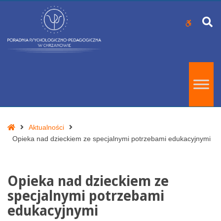
–
Opieka
S
WCAG
nad
w
dzieckiem
buttons
s
ze
M
specjalnymi
P
potrzebami
edukacyjnymi
Strona
Aktualności
Główna
Opieka nad dzieckiem ze specjalnymi potrzebami edukacyjnymi
Opieka nad dzieckiem ze
specjalnymi potrzebami
edukacyjnymi